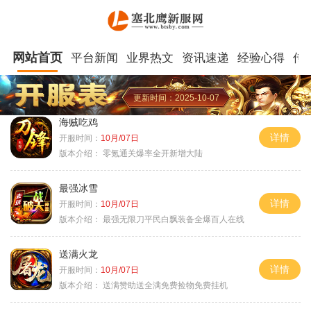
网站首页
平台新闻
业界热文
资讯速递
经验心得
传
更新时间：2025-10-07
海贼吃鸡
详情
开服时间：
10月/07日
版本介绍：
零氪通关爆率全开新增大陆
最强冰雪
详情
开服时间：
10月/07日
版本介绍：
最强无限刀平民白飘装备全爆百人在线
送满火龙
详情
开服时间：
10月/07日
版本介绍：
送满赞助送全满免费捡物免费挂机