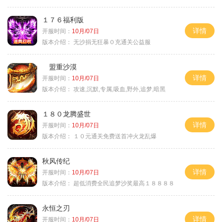
１７６福利版
详情
开服时间：
10月/07日
版本介绍：
无沙捐无狂暴０充通关公益服
盟重沙漠
详情
开服时间：
10月/07日
版本介绍：
攻速,沉默,专属,吸血,野外,追梦,暗黑
１８０龙腾盛世
详情
开服时间：
10月/07日
版本介绍：
１０元通关免费送首冲火龙乱爆
秋风传纪
详情
开服时间：
10月/07日
版本介绍：
超低消费全民追梦沙奖最高１８８８８
永恒之刃
详情
开服时间：
10月/07日