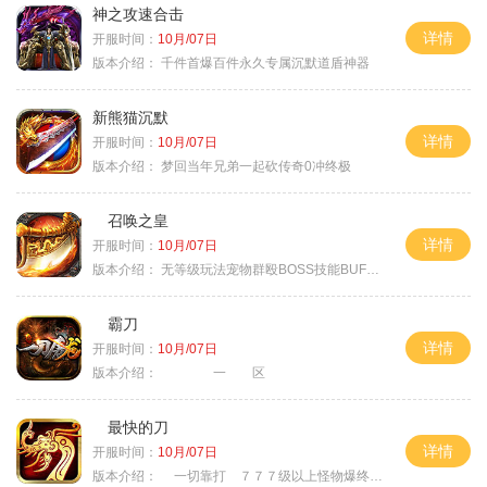
神之攻速合击
详情
开服时间：
10月/07日
版本介绍：
千件首爆百件永久专属沉默道盾神器
新熊猫沉默
详情
开服时间：
10月/07日
版本介绍：
梦回当年兄弟一起砍传奇0冲终极
召唤之皇
详情
开服时间：
10月/07日
版本介绍：
无等级玩法宠物群殴BOSS技能BUFF铭文B
霸刀
详情
开服时间：
10月/07日
版本介绍：
一 区
最快的刀
详情
开服时间：
10月/07日
版本介绍：
一切靠打 ７７７级以上怪物爆终极