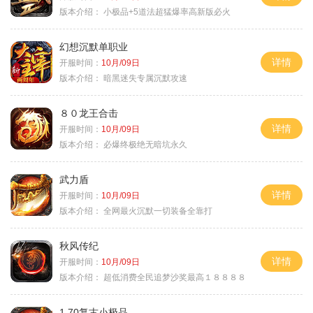
版本介绍：
小极品+5道法超猛爆率高新版必火
幻想沉默单职业
详情
开服时间：
10月/09日
版本介绍：
暗黑迷失专属沉默攻速
８０龙王合击
详情
开服时间：
10月/09日
版本介绍：
必爆终极绝无暗坑永久
武力盾
详情
开服时间：
10月/09日
版本介绍：
全网最火沉默一切装备全靠打
秋风传纪
详情
开服时间：
10月/09日
版本介绍：
超低消费全民追梦沙奖最高１８８８８
1.70复古小极品