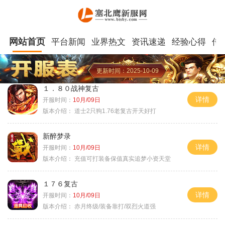
网站首页
平台新闻
业界热文
资讯速递
经验心得
传
更新时间：2025-10-09
１．８０战神复古
详情
开服时间：
10月/09日
版本介绍：
道士2只狗1.76老复古开天好打
新醉梦录
详情
开服时间：
10月/09日
版本介绍：
充值可打装备保值真实追梦小资天堂
１７６复古
详情
开服时间：
10月/09日
版本介绍：
赤月终级/装备靠打/双烈火道强