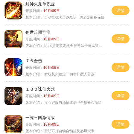
封神火龙单职业
详情
开服时间：
10月/09日
版本介绍：
自动挂机满屏BOSS一切全爆装备保值
创世暗黑宝宝
详情
开服时间：
10月/09日
版本介绍：
boss抓宠鉴定战全屏毒法全屏雷道全屏狗
７６合击
详情
开服时间：
10月/09日
版本介绍：
耐玩长久稳定一切靠打散人首选
１８０诛仙火龙
详情
开服时间：
10月/09日
版本介绍：
良心好服自动拾取剑甲全爆长久激情
一统三国激情版
详情
开服时间：
10月/09日
版本介绍：
赞助可打自动自动挂机必爆大米