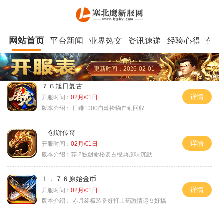
网站首页
平台新闻
业界热文
资讯速递
经验心得
传
更新时间：2026-02-01
７６旭日复古
详情
开服时间：
02月/01日
版本介绍：
日赚1000自动捡物自动回収
创游传奇
详情
开服时间：
02月/01日
版本介绍：
荐 2独创命格复古经典原味沉默
１．７６原始金币
详情
开服时间：
02月/01日
版本介绍：
赤月终极装备好打土药激情运９好搞