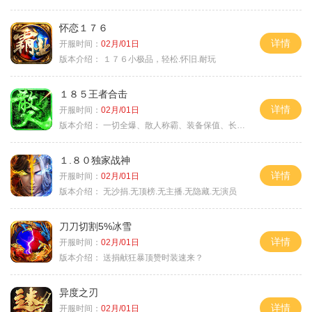
怀恋１７６
详情
开服时间：
02月/01日
版本介绍：
１７６小极品，轻松.怀旧.耐玩
１８５王者合击
详情
开服时间：
02月/01日
版本介绍：
一切全爆、散人称霸、装备保值、长期耐玩
１.８０独家战神
详情
开服时间：
02月/01日
版本介绍：
无沙捐.无顶榜.无主播.无隐藏.无演员
刀刀切割5%冰雪
详情
开服时间：
02月/01日
版本介绍：
送捐献狂暴顶赞时装速来？
异度之刃
详情
开服时间：
02月/01日