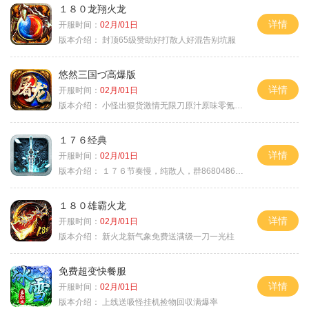
１８０龙翔火龙
详情
开服时间：
02月/01日
版本介绍：
封顶65级赞助好打散人好混告别坑服
悠然三国づ高爆版
详情
开服时间：
02月/01日
版本介绍：
小怪出狠货激情无限刀原汁原味零氪通关
１７６经典
详情
开服时间：
02月/01日
版本介绍：
１７６节奏慢，纯散人，群868048665
１８０雄霸火龙
详情
开服时间：
02月/01日
版本介绍：
新火龙新气象免费送满级一刀一光柱
免费超变快餐服
详情
开服时间：
02月/01日
版本介绍：
上线送吸怪挂机捡物回収满爆率