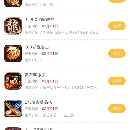
版本介绍：
第一区
１.８０独家战神
详情
开服时间：
02月/01日
版本介绍：
无沙捐.无顶榜.无主播.无隐藏.无演员
８０超速合击
详情
开服时间：
02月/01日
版本介绍：
复古80微变
详情
开服时间：
02月/01日
版本介绍：
适合深夜一个人玩！凌晨2点开首区！
176复古极品+8
详情
开服时间：
02月/01日
版本介绍：
点进来看一下会上头
１．７6极品+6